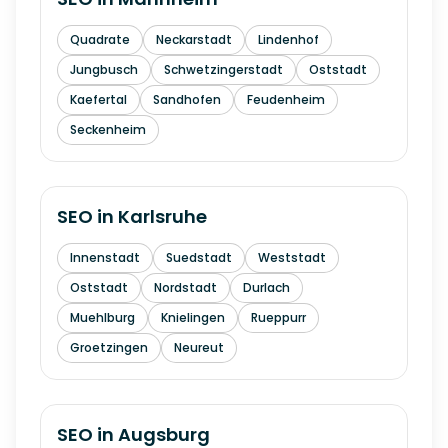
Quadrate
Neckarstadt
Lindenhof
Jungbusch
Schwetzingerstadt
Oststadt
Kaefertal
Sandhofen
Feudenheim
Seckenheim
SEO in
Karlsruhe
Innenstadt
Suedstadt
Weststadt
Oststadt
Nordstadt
Durlach
Muehlburg
Knielingen
Rueppurr
Groetzingen
Neureut
SEO in
Augsburg