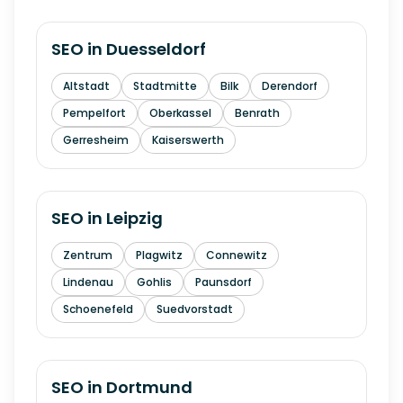
SEO in
Duesseldorf
Altstadt
Stadtmitte
Bilk
Derendorf
Pempelfort
Oberkassel
Benrath
Gerresheim
Kaiserswerth
SEO in
Leipzig
Zentrum
Plagwitz
Connewitz
Lindenau
Gohlis
Paunsdorf
Schoenefeld
Suedvorstadt
SEO in
Dortmund