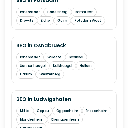
SEO in
Potsdam
Innenstadt
Babelsberg
Bornstedt
Drewitz
Eiche
Golm
Potsdam West
SEO in
Osnabrueck
Innenstadt
Wueste
Schinkel
Sonnenhuegel
Kalkhuegel
Hellern
Darum
Westerberg
SEO in
Ludwigshafen
Mitte
Oppau
Oggersheim
Friesenheim
Mundenheim
Rheingoenheim
Gartenstadt