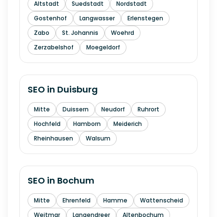
Altstadt
Suedstadt
Nordstadt
Gostenhof
Langwasser
Erlenstegen
Zabo
St. Johannis
Woehrd
Zerzabelshof
Moegeldorf
SEO in
Duisburg
Mitte
Duissern
Neudorf
Ruhrort
Hochfeld
Hamborn
Meiderich
Rheinhausen
Walsum
SEO in
Bochum
Mitte
Ehrenfeld
Hamme
Wattenscheid
Weitmar
Langendreer
Altenbochum