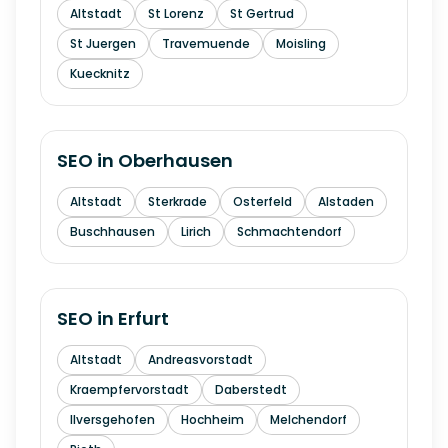
Altstadt
St Lorenz
St Gertrud
St Juergen
Travemuende
Moisling
Kuecknitz
SEO in
Oberhausen
Altstadt
Sterkrade
Osterfeld
Alstaden
Buschhausen
Lirich
Schmachtendorf
SEO in
Erfurt
Altstadt
Andreasvorstadt
Kraempfervorstadt
Daberstedt
Ilversgehofen
Hochheim
Melchendorf