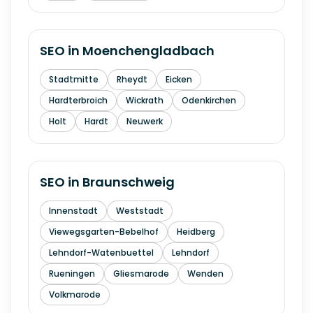
SEO in
Moenchengladbach
Stadtmitte
Rheydt
Eicken
Hardterbroich
Wickrath
Odenkirchen
Holt
Hardt
Neuwerk
SEO in
Braunschweig
Innenstadt
Weststadt
Viewegsgarten-Bebelhof
Heidberg
Lehndorf-Watenbuettel
Lehndorf
Rueningen
Gliesmarode
Wenden
Volkmarode