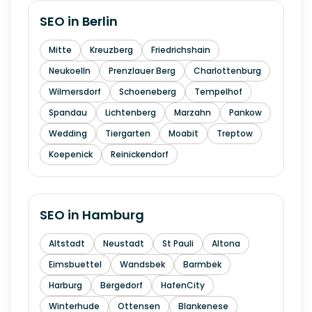
SEO in
Berlin
Mitte
Kreuzberg
Friedrichshain
Neukoelln
Prenzlauer Berg
Charlottenburg
Wilmersdorf
Schoeneberg
Tempelhof
Spandau
Lichtenberg
Marzahn
Pankow
Wedding
Tiergarten
Moabit
Treptow
Koepenick
Reinickendorf
SEO in
Hamburg
Altstadt
Neustadt
St Pauli
Altona
Eimsbuettel
Wandsbek
Barmbek
Harburg
Bergedorf
HafenCity
Winterhude
Ottensen
Blankenese