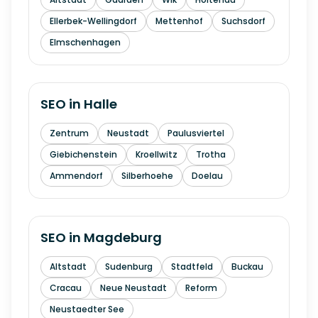
Ellerbek-Wellingdorf
Mettenhof
Suchsdorf
Elmschenhagen
SEO in
Halle
Zentrum
Neustadt
Paulusviertel
Giebichenstein
Kroellwitz
Trotha
Ammendorf
Silberhoehe
Doelau
SEO in
Magdeburg
Altstadt
Sudenburg
Stadtfeld
Buckau
Cracau
Neue Neustadt
Reform
Neustaedter See