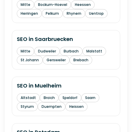
Mitte
Bockum-Hoevel
Heessen
Herringen
Pelkum
Rhynern
Uentrop
SEO in
Saarbruecken
Mitte
Dudweiler
Burbach
Malstatt
St Johann
Gersweiler
Brebach
SEO in
Muelheim
Altstadt
Broich
Speldorf
Saarn
Styrum
Duempten
Heissen