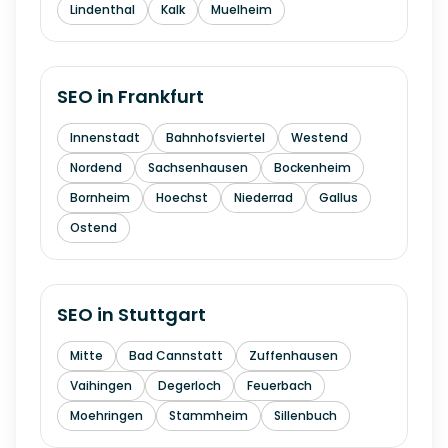
Lindenthal
Kalk
Muelheim
SEO in
Frankfurt
Innenstadt
Bahnhofsviertel
Westend
Nordend
Sachsenhausen
Bockenheim
Bornheim
Hoechst
Niederrad
Gallus
Ostend
SEO in
Stuttgart
Mitte
Bad Cannstatt
Zuffenhausen
Vaihingen
Degerloch
Feuerbach
Moehringen
Stammheim
Sillenbuch