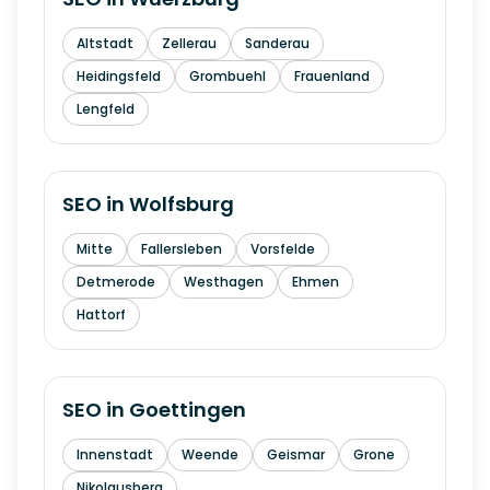
Altstadt
Zellerau
Sanderau
Heidingsfeld
Grombuehl
Frauenland
Lengfeld
SEO in
Wolfsburg
Mitte
Fallersleben
Vorsfelde
Detmerode
Westhagen
Ehmen
Hattorf
SEO in
Goettingen
Innenstadt
Weende
Geismar
Grone
Nikolausberg