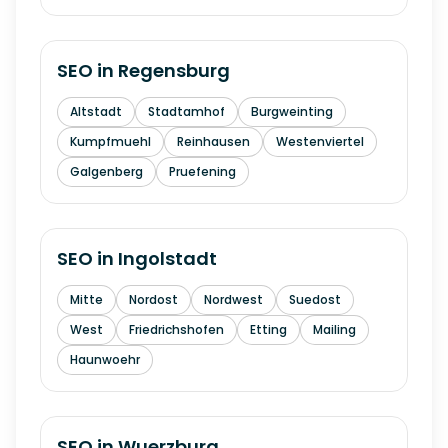
SEO in
Regensburg
Altstadt
Stadtamhof
Burgweinting
Kumpfmuehl
Reinhausen
Westenviertel
Galgenberg
Pruefening
SEO in
Ingolstadt
Mitte
Nordost
Nordwest
Suedost
West
Friedrichshofen
Etting
Mailing
Haunwoehr
SEO in
Wuerzburg