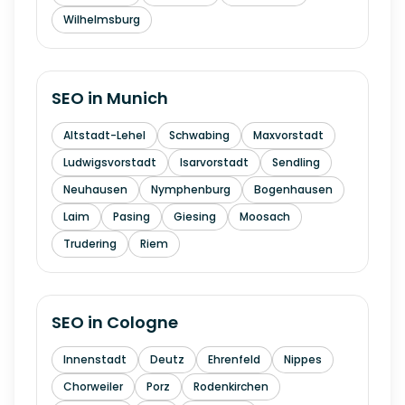
Wilhelmsburg
SEO in
Munich
Altstadt-Lehel
Schwabing
Maxvorstadt
Ludwigsvorstadt
Isarvorstadt
Sendling
Neuhausen
Nymphenburg
Bogenhausen
Laim
Pasing
Giesing
Moosach
Trudering
Riem
SEO in
Cologne
Innenstadt
Deutz
Ehrenfeld
Nippes
Chorweiler
Porz
Rodenkirchen