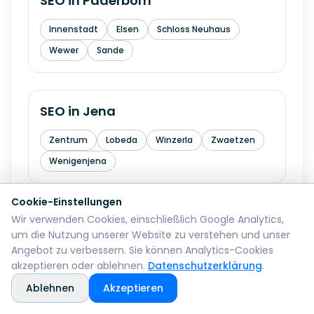
SEO in
Paderborn
Innenstadt
Elsen
Schloss Neuhaus
Wewer
Sande
SEO in
Jena
Zentrum
Lobeda
Winzerla
Zwaetzen
Wenigenjena
Cookie-Einstellungen
Wir verwenden Cookies, einschließlich Google Analytics,
SEO in
Lueneburg
um die Nutzung unserer Website zu verstehen und unser
Angebot zu verbessern. Sie können Analytics-Cookies
Altstadt
Oedem
akzeptieren oder ablehnen.
Datenschutzerklärung
.
Ablehnen
Akzeptieren
SEO in
Siegen