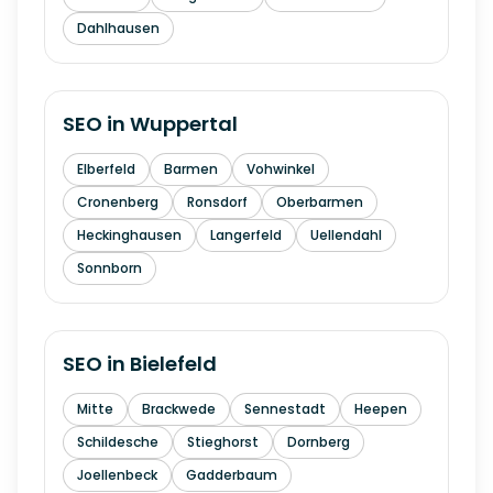
Dahlhausen
SEO in
Wuppertal
Elberfeld
Barmen
Vohwinkel
Cronenberg
Ronsdorf
Oberbarmen
Heckinghausen
Langerfeld
Uellendahl
Sonnborn
SEO in
Bielefeld
Mitte
Brackwede
Sennestadt
Heepen
Schildesche
Stieghorst
Dornberg
Joellenbeck
Gadderbaum