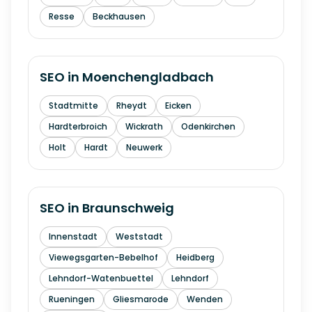
Resse
Beckhausen
SEO in
Moenchengladbach
Stadtmitte
Rheydt
Eicken
Hardterbroich
Wickrath
Odenkirchen
Holt
Hardt
Neuwerk
SEO in
Braunschweig
Innenstadt
Weststadt
Viewegsgarten-Bebelhof
Heidberg
Lehndorf-Watenbuettel
Lehndorf
Rueningen
Gliesmarode
Wenden