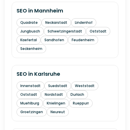
SEO in
Mannheim
Quadrate
Neckarstadt
Lindenhof
Jungbusch
Schwetzingerstadt
Oststadt
Kaefertal
Sandhofen
Feudenheim
Seckenheim
SEO in
Karlsruhe
Innenstadt
Suedstadt
Weststadt
Oststadt
Nordstadt
Durlach
Muehlburg
Knielingen
Rueppurr
Groetzingen
Neureut