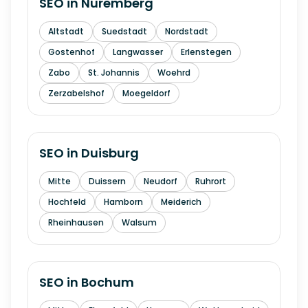
SEO in
Nuremberg
Altstadt
Suedstadt
Nordstadt
Gostenhof
Langwasser
Erlenstegen
Zabo
St. Johannis
Woehrd
Zerzabelshof
Moegeldorf
SEO in
Duisburg
Mitte
Duissern
Neudorf
Ruhrort
Hochfeld
Hamborn
Meiderich
Rheinhausen
Walsum
SEO in
Bochum