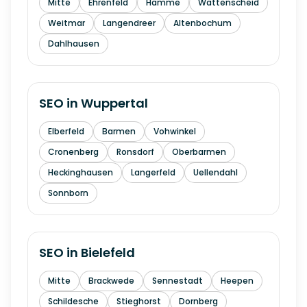
Mitte
Ehrenfeld
Hamme
Wattenscheid
Weitmar
Langendreer
Altenbochum
Dahlhausen
SEO in
Wuppertal
Elberfeld
Barmen
Vohwinkel
Cronenberg
Ronsdorf
Oberbarmen
Heckinghausen
Langerfeld
Uellendahl
Sonnborn
SEO in
Bielefeld
Mitte
Brackwede
Sennestadt
Heepen
Schildesche
Stieghorst
Dornberg