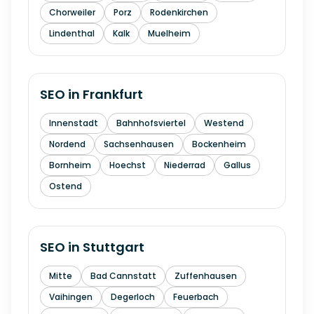
Chorweiler
Porz
Rodenkirchen
Lindenthal
Kalk
Muelheim
SEO in
Frankfurt
Innenstadt
Bahnhofsviertel
Westend
Nordend
Sachsenhausen
Bockenheim
Bornheim
Hoechst
Niederrad
Gallus
Ostend
SEO in
Stuttgart
Mitte
Bad Cannstatt
Zuffenhausen
Vaihingen
Degerloch
Feuerbach