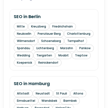
SEO in
Berlin
Mitte
Kreuzberg
Friedrichshain
Neukoelln
Prenzlauer Berg
Charlottenburg
Wilmersdorf
Schoeneberg
Tempelhof
Spandau
Lichtenberg
Marzahn
Pankow
Wedding
Tiergarten
Moabit
Treptow
Koepenick
Reinickendorf
SEO in
Hamburg
Altstadt
Neustadt
St Pauli
Altona
Eimsbuettel
Wandsbek
Barmbek
Harburg
Bergedorf
HafenCity