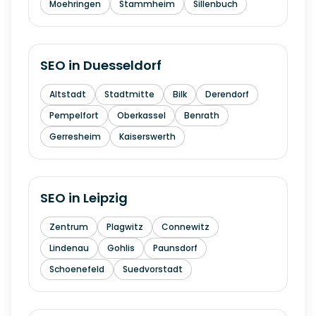
Moehringen
Stammheim
Sillenbuch
SEO in
Duesseldorf
Altstadt
Stadtmitte
Bilk
Derendorf
Pempelfort
Oberkassel
Benrath
Gerresheim
Kaiserswerth
SEO in
Leipzig
Zentrum
Plagwitz
Connewitz
Lindenau
Gohlis
Paunsdorf
Schoenefeld
Suedvorstadt