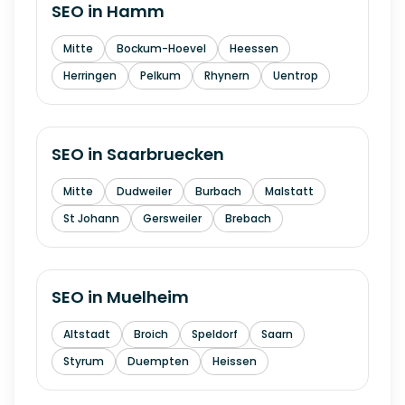
SEO in
Hamm
Mitte
Bockum-Hoevel
Heessen
Herringen
Pelkum
Rhynern
Uentrop
SEO in
Saarbruecken
Mitte
Dudweiler
Burbach
Malstatt
St Johann
Gersweiler
Brebach
SEO in
Muelheim
Altstadt
Broich
Speldorf
Saarn
Styrum
Duempten
Heissen