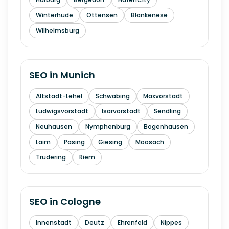
Winterhude
Ottensen
Blankenese
Wilhelmsburg
SEO in
Munich
Altstadt-Lehel
Schwabing
Maxvorstadt
Ludwigsvorstadt
Isarvorstadt
Sendling
Neuhausen
Nymphenburg
Bogenhausen
Laim
Pasing
Giesing
Moosach
Trudering
Riem
SEO in
Cologne
Innenstadt
Deutz
Ehrenfeld
Nippes