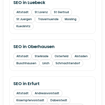
SEO in
Luebeck
Altstadt
St Lorenz
St Gertrud
St Juergen
Travemuende
Moisling
Kuecknitz
SEO in
Oberhausen
Altstadt
Sterkrade
Osterfeld
Alstaden
Buschhausen
Lirich
Schmachtendorf
SEO in
Erfurt
Altstadt
Andreasvorstadt
Kraempfervorstadt
Daberstedt