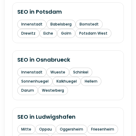
SEO in
Potsdam
Innenstadt
Babelsberg
Bornstedt
Drewitz
Eiche
Golm
Potsdam West
SEO in
Osnabrueck
Innenstadt
Wueste
Schinkel
Sonnenhuegel
Kalkhuegel
Hellern
Darum
Westerberg
SEO in
Ludwigshafen
Mitte
Oppau
Oggersheim
Friesenheim