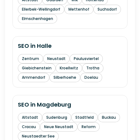
Ellerbek-Wellingdorf
Mettenhof
Suchsdorf
Elmschenhagen
SEO in
Halle
Zentrum
Neustadt
Paulusviertel
Giebichenstein
Kroellwitz
Trotha
Ammendorf
Silberhoehe
Doelau
SEO in
Magdeburg
Altstadt
Sudenburg
Stadtfeld
Buckau
Cracau
Neue Neustadt
Reform
Neustaedter See