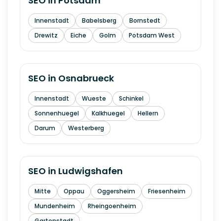
SEO in
Potsdam
Innenstadt
Babelsberg
Bornstedt
Drewitz
Eiche
Golm
Potsdam West
SEO in
Osnabrueck
Innenstadt
Wueste
Schinkel
Sonnenhuegel
Kalkhuegel
Hellern
Darum
Westerberg
SEO in
Ludwigshafen
Mitte
Oppau
Oggersheim
Friesenheim
Mundenheim
Rheingoenheim
Gartenstadt