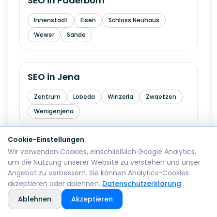
SEO in
Paderborn
Innenstadt
Elsen
Schloss Neuhaus
Wewer
Sande
SEO in
Jena
Zentrum
Lobeda
Winzerla
Zwaetzen
Wenigenjena
Cookie-Einstellungen
Wir verwenden Cookies, einschließlich Google Analytics,
SEO in
Lueneburg
um die Nutzung unserer Website zu verstehen und unser
Angebot zu verbessern. Sie können Analytics-Cookies
Altstadt
Oedem
akzeptieren oder ablehnen.
Datenschutzerklärung
.
Ablehnen
Akzeptieren
SEO in
Siegen