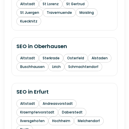
Altstadt
St Lorenz
St Gertrud
St Juergen
Travemuende
Moisling
Kuecknitz
SEO in
Oberhausen
Altstadt
Sterkrade
Osterfeld
Alstaden
Buschhausen
Lirich
Schmachtendorf
SEO in
Erfurt
Altstadt
Andreasvorstadt
Kraempfervorstadt
Daberstedt
Ilversgehofen
Hochheim
Melchendorf