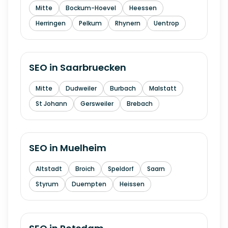
Mitte
Bockum-Hoevel
Heessen
Herringen
Pelkum
Rhynern
Uentrop
SEO in
Saarbruecken
Mitte
Dudweiler
Burbach
Malstatt
St Johann
Gersweiler
Brebach
SEO in
Muelheim
Altstadt
Broich
Speldorf
Saarn
Styrum
Duempten
Heissen