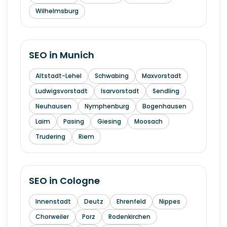
Wilhelmsburg
SEO in
Munich
Altstadt-Lehel
Schwabing
Maxvorstadt
Ludwigsvorstadt
Isarvorstadt
Sendling
Neuhausen
Nymphenburg
Bogenhausen
Laim
Pasing
Giesing
Moosach
Trudering
Riem
SEO in
Cologne
Innenstadt
Deutz
Ehrenfeld
Nippes
Chorweiler
Porz
Rodenkirchen