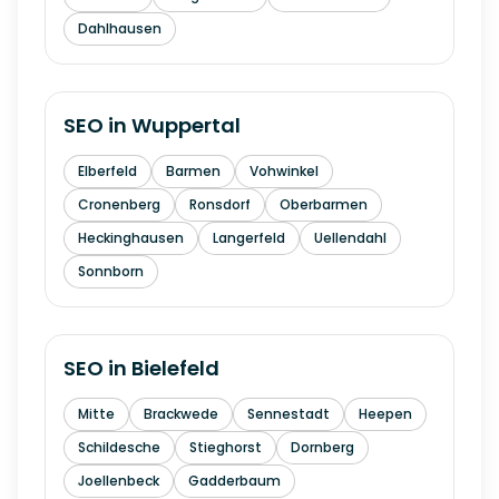
Dahlhausen
SEO in
Wuppertal
Elberfeld
Barmen
Vohwinkel
Cronenberg
Ronsdorf
Oberbarmen
Heckinghausen
Langerfeld
Uellendahl
Sonnborn
SEO in
Bielefeld
Mitte
Brackwede
Sennestadt
Heepen
Schildesche
Stieghorst
Dornberg
Joellenbeck
Gadderbaum