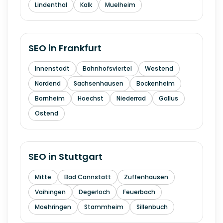
Lindenthal
Kalk
Muelheim
SEO in
Frankfurt
Innenstadt
Bahnhofsviertel
Westend
Nordend
Sachsenhausen
Bockenheim
Bornheim
Hoechst
Niederrad
Gallus
Ostend
SEO in
Stuttgart
Mitte
Bad Cannstatt
Zuffenhausen
Vaihingen
Degerloch
Feuerbach
Moehringen
Stammheim
Sillenbuch