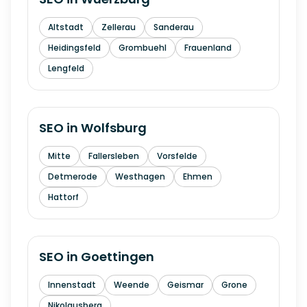
Altstadt
Zellerau
Sanderau
Heidingsfeld
Grombuehl
Frauenland
Lengfeld
SEO in
Wolfsburg
Mitte
Fallersleben
Vorsfelde
Detmerode
Westhagen
Ehmen
Hattorf
SEO in
Goettingen
Innenstadt
Weende
Geismar
Grone
Nikolausberg