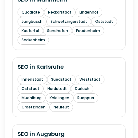
Quadrate
Neckarstadt
Lindenhof
Jungbusch
Schwetzingerstadt
Oststadt
Kaefertal
Sandhofen
Feudenheim
Seckenheim
SEO in
Karlsruhe
Innenstadt
Suedstadt
Weststadt
Oststadt
Nordstadt
Durlach
Muehlburg
Knielingen
Rueppurr
Groetzingen
Neureut
SEO in
Augsburg