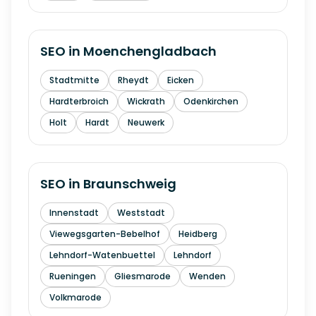
SEO in
Moenchengladbach
Stadtmitte
Rheydt
Eicken
Hardterbroich
Wickrath
Odenkirchen
Holt
Hardt
Neuwerk
SEO in
Braunschweig
Innenstadt
Weststadt
Viewegsgarten-Bebelhof
Heidberg
Lehndorf-Watenbuettel
Lehndorf
Rueningen
Gliesmarode
Wenden
Volkmarode