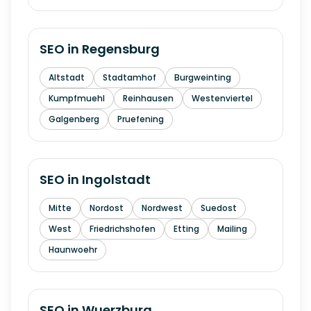
SEO in
Regensburg
Altstadt
Stadtamhof
Burgweinting
Kumpfmuehl
Reinhausen
Westenviertel
Galgenberg
Pruefening
SEO in
Ingolstadt
Mitte
Nordost
Nordwest
Suedost
West
Friedrichshofen
Etting
Mailing
Haunwoehr
SEO in
Wuerzburg