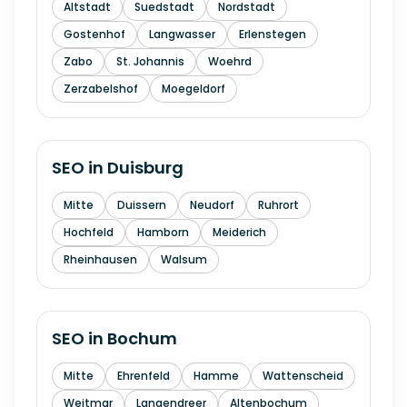
Altstadt
Suedstadt
Nordstadt
Gostenhof
Langwasser
Erlenstegen
Zabo
St. Johannis
Woehrd
Zerzabelshof
Moegeldorf
SEO in
Duisburg
Mitte
Duissern
Neudorf
Ruhrort
Hochfeld
Hamborn
Meiderich
Rheinhausen
Walsum
SEO in
Bochum
Mitte
Ehrenfeld
Hamme
Wattenscheid
Weitmar
Langendreer
Altenbochum