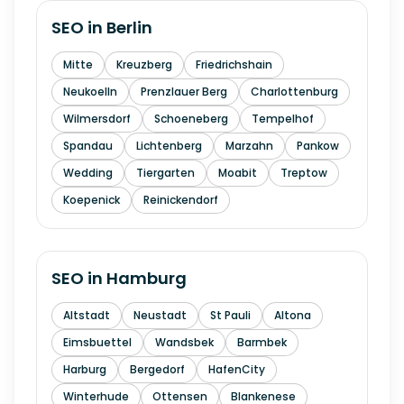
SEO in
Berlin
Mitte
Kreuzberg
Friedrichshain
Neukoelln
Prenzlauer Berg
Charlottenburg
Wilmersdorf
Schoeneberg
Tempelhof
Spandau
Lichtenberg
Marzahn
Pankow
Wedding
Tiergarten
Moabit
Treptow
Koepenick
Reinickendorf
SEO in
Hamburg
Altstadt
Neustadt
St Pauli
Altona
Eimsbuettel
Wandsbek
Barmbek
Harburg
Bergedorf
HafenCity
Winterhude
Ottensen
Blankenese