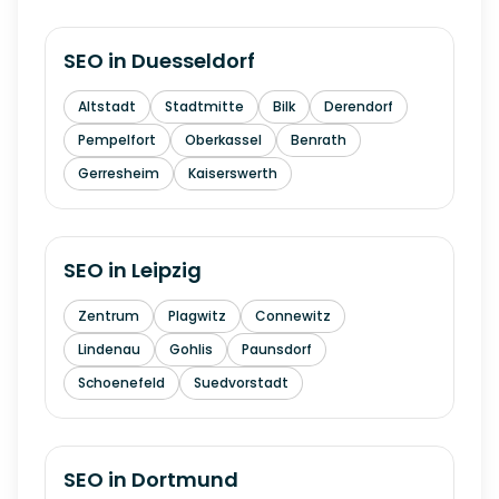
SEO in
Duesseldorf
Altstadt
Stadtmitte
Bilk
Derendorf
Pempelfort
Oberkassel
Benrath
Gerresheim
Kaiserswerth
SEO in
Leipzig
Zentrum
Plagwitz
Connewitz
Lindenau
Gohlis
Paunsdorf
Schoenefeld
Suedvorstadt
SEO in
Dortmund