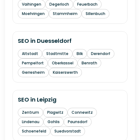
Vaihingen
Degerloch
Feuerbach
Moehringen
Stammheim
Sillenbuch
SEO in
Duesseldorf
Altstadt
Stadtmitte
Bilk
Derendorf
Pempelfort
Oberkassel
Benrath
Gerresheim
Kaiserswerth
SEO in
Leipzig
Zentrum
Plagwitz
Connewitz
Lindenau
Gohlis
Paunsdorf
Schoenefeld
Suedvorstadt