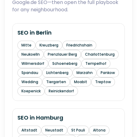
Google.de SEO—then open the full playbook
for any neighbourhood.
SEO in
Berlin
Mitte
Kreuzberg
Friedrichshain
Neukoelln
Prenzlauer Berg
Charlottenburg
Wilmersdorf
Schoeneberg
Tempelhof
Spandau
Lichtenberg
Marzahn
Pankow
Wedding
Tiergarten
Moabit
Treptow
Koepenick
Reinickendorf
SEO in
Hamburg
Altstadt
Neustadt
St Pauli
Altona