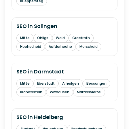
Kueppersteg
SEO in
Solingen
Mitte
Ohligs
Wald
Graefrath
Hoehscheid
Aufderhoehe
Merscheid
SEO in
Darmstadt
Mitte
Eberstadt
Arheilgen
Bessungen
Kranichstein
Wixhausen
Martinsviertel
SEO in
Heidelberg
Altstadt
Neuenheim
Handschuhsheim