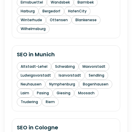
Eimsbuettel
Wandsbek
Barmbek
Harburg
Bergedorf
HafenCity
Winterhude
Ottensen
Blankenese
Wilhelmsburg
SEO in
Munich
Altstadt-Lehel
Schwabing
Maxvorstadt
Ludwigsvorstadt
Isarvorstadt
Sendling
Neuhausen
Nymphenburg
Bogenhausen
Laim
Pasing
Giesing
Moosach
Trudering
Riem
SEO in
Cologne