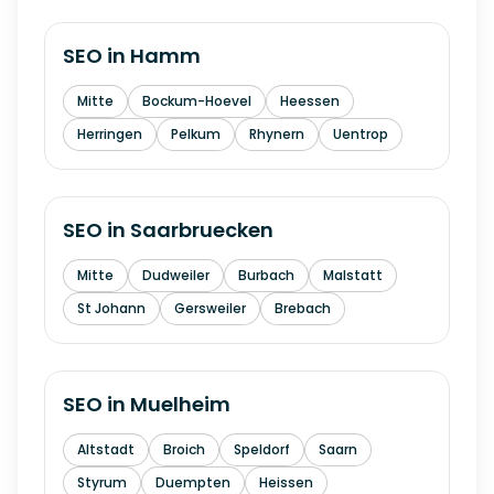
SEO in
Hamm
Mitte
Bockum-Hoevel
Heessen
Herringen
Pelkum
Rhynern
Uentrop
SEO in
Saarbruecken
Mitte
Dudweiler
Burbach
Malstatt
St Johann
Gersweiler
Brebach
SEO in
Muelheim
Altstadt
Broich
Speldorf
Saarn
Styrum
Duempten
Heissen