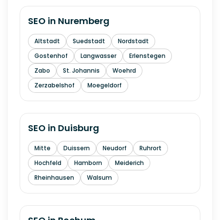
SEO in
Nuremberg
Altstadt
Suedstadt
Nordstadt
Gostenhof
Langwasser
Erlenstegen
Zabo
St. Johannis
Woehrd
Zerzabelshof
Moegeldorf
SEO in
Duisburg
Mitte
Duissern
Neudorf
Ruhrort
Hochfeld
Hamborn
Meiderich
Rheinhausen
Walsum