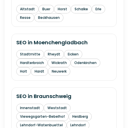
Altstadt
Buer
Horst
Schalke
Erle
Resse
Beckhausen
SEO in
Moenchengladbach
Stadtmitte
Rheydt
Eicken
Hardterbroich
Wickrath
Odenkirchen
Holt
Hardt
Neuwerk
SEO in
Braunschweig
Innenstadt
Weststadt
Viewegsgarten-Bebelhof
Heidberg
Lehndorf-Watenbuettel
Lehndorf