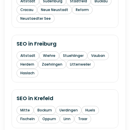
Altstadt
Sudenburg
Stadtfeld
Buckau
Cracau
Neue Neustadt
Reform
Neustaedter See
SEO in
Freiburg
Altstadt
Wiehre
Stuehlinger
Vauban
Herdern
Zaehringen
Littenweiler
Haslach
SEO in
Krefeld
Mitte
Bockum
Uerdingen
Huels
Fischeln
Oppum
Linn
Traar