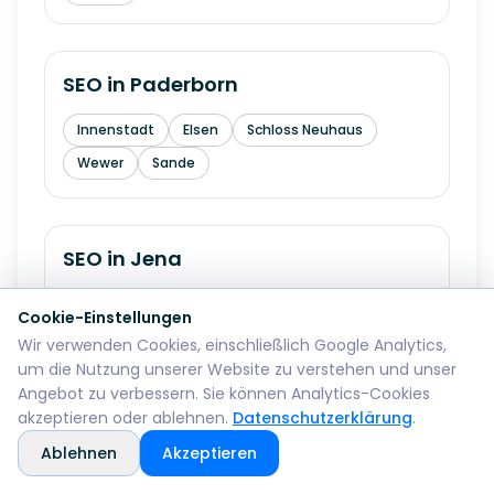
SEO in
Paderborn
Innenstadt
Elsen
Schloss Neuhaus
Wewer
Sande
SEO in
Jena
Zentrum
Lobeda
Winzerla
Zwaetzen
Cookie-Einstellungen
Wenigenjena
Wir verwenden Cookies, einschließlich Google Analytics,
um die Nutzung unserer Website zu verstehen und unser
Angebot zu verbessern. Sie können Analytics-Cookies
akzeptieren oder ablehnen.
Datenschutzerklärung
.
SEO in
Lueneburg
Ablehnen
Akzeptieren
Altstadt
Oedem