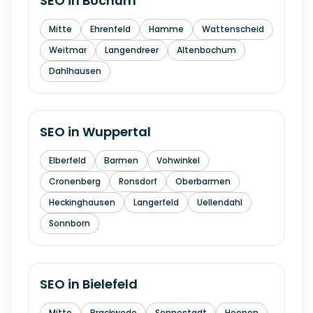
SEO in
Bochum
Mitte
Ehrenfeld
Hamme
Wattenscheid
Weitmar
Langendreer
Altenbochum
Dahlhausen
SEO in
Wuppertal
Elberfeld
Barmen
Vohwinkel
Cronenberg
Ronsdorf
Oberbarmen
Heckinghausen
Langerfeld
Uellendahl
Sonnborn
SEO in
Bielefeld
Mitte
Brackwede
Sennestadt
Heepen