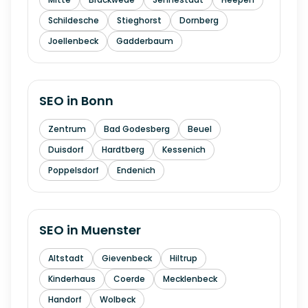
Schildesche
Stieghorst
Dornberg
Joellenbeck
Gadderbaum
SEO in
Bonn
Zentrum
Bad Godesberg
Beuel
Duisdorf
Hardtberg
Kessenich
Poppelsdorf
Endenich
SEO in
Muenster
Altstadt
Gievenbeck
Hiltrup
Kinderhaus
Coerde
Mecklenbeck
Handorf
Wolbeck