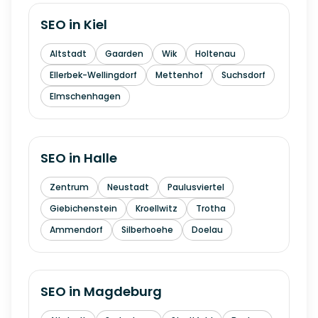
SEO in
Kiel
Altstadt
Gaarden
Wik
Holtenau
Ellerbek-Wellingdorf
Mettenhof
Suchsdorf
Elmschenhagen
SEO in
Halle
Zentrum
Neustadt
Paulusviertel
Giebichenstein
Kroellwitz
Trotha
Ammendorf
Silberhoehe
Doelau
SEO in
Magdeburg