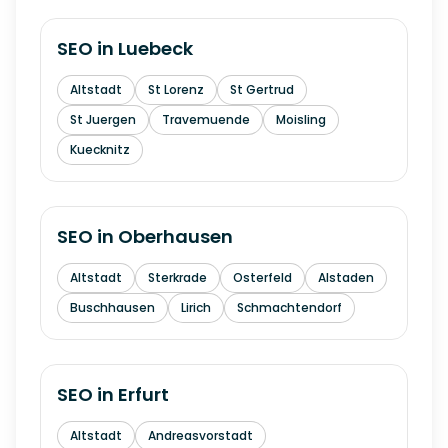
SEO in
Luebeck
Altstadt
St Lorenz
St Gertrud
St Juergen
Travemuende
Moisling
Kuecknitz
SEO in
Oberhausen
Altstadt
Sterkrade
Osterfeld
Alstaden
Buschhausen
Lirich
Schmachtendorf
SEO in
Erfurt
Altstadt
Andreasvorstadt