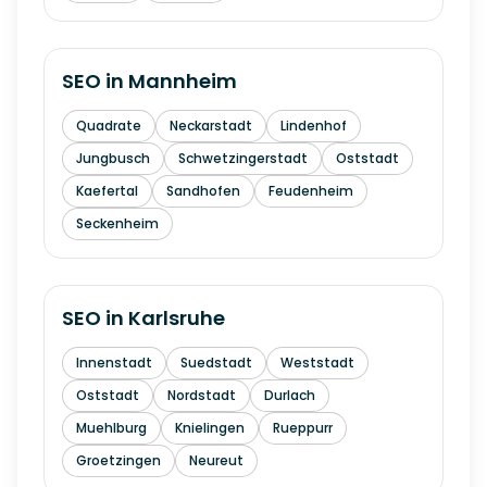
SEO in
Mannheim
Quadrate
Neckarstadt
Lindenhof
Jungbusch
Schwetzingerstadt
Oststadt
Kaefertal
Sandhofen
Feudenheim
Seckenheim
SEO in
Karlsruhe
Innenstadt
Suedstadt
Weststadt
Oststadt
Nordstadt
Durlach
Muehlburg
Knielingen
Rueppurr
Groetzingen
Neureut